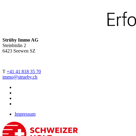
Strüby Immo AG
Steinbislin 2
6423 Seewen SZ
T
+41 41 818 35 70
immo@strueby.ch
Impressum