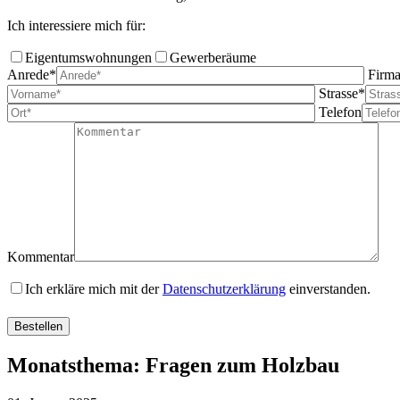
Ich interessiere mich für:
Eigentumswohnungen
Gewerberäume
Anrede*
Firm
Strasse*
Telefon
Kommentar
Ich erkläre mich mit der
Datenschutzerklärung
einverstanden.
Bitte
Bitte
Bitte
lassen
lassen
lassen
Sie
Sie
Sie
Monatsthema: Fragen zum Holzbau
dieses
dieses
dieses
Feld
Feld
Feld