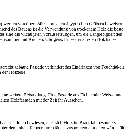
ztragwerken von über 3500 Jahre alten ägyptischen Gräbern beweisen.
 Während des Bauens ist die Verwendung von trockenem Holz die beste
es sind die wichtigsten Voraussetzungen, um die Langlebigkeit des
Badezimmer und Küchen. Übrigens: Eines der ältesten Holzhäuser
hgerecht gebaute Fassade verhindert das Eindringen von Feuchtigkeit
 der Holzteile.
keine weitere Behandlung. Eine Fassade aus Fichte oder Weisstanne
delten Holzfassaden mit der Zeit ihr Aussehen.
wissenschaftlich bewiesen, dass sich Holz im Brandfall besonders
n unter den hohen Temperaturen längst zusammengebrochen wäre, hält