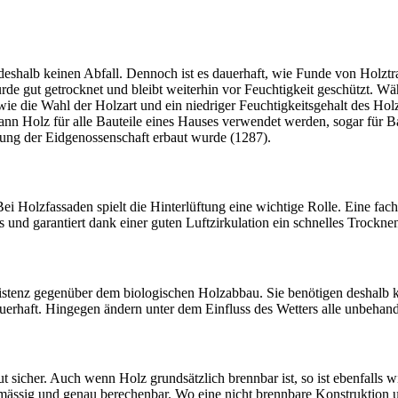
ht deshalb keinen Abfall. Dennoch ist es dauerhaft, wie Funde von Hol
wurde gut getrocknet und bleibt weiterhin vor Feuchtigkeit geschützt.
e die Wahl der Holzart und ein niedriger Feuchtigkeitsgehalt des Holz
ann Holz für alle Bauteile eines Hauses verwendet werden, sogar für 
ng der Eidgenossenschaft erbaut wurde (1287).
i Holzfassaden spielt die Hinterlüftung eine wichtige Rolle. Eine fac
und garantiert dank einer guten Luftzirkulation ein schnelles Trocknen
sistenz gegenüber dem biologischen Holzabbau. Sie benötigen deshalb 
dauerhaft. Hingegen ändern unter dem Einfluss des Wetters alle unbehan
lut sicher. Auch wenn Holz grundsätzlich brennbar ist, so ist ebenfalls 
ichmässig und genau berechenbar. Wo eine nicht brennbare Konstruktio