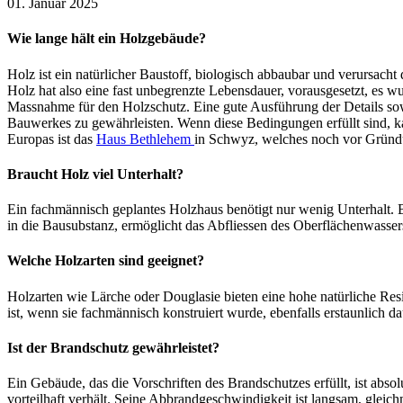
leer.
leer.
01. Januar 2025
leer.
Wie lange hält ein Holzgebäude?
Holz ist ein natürlicher Baustoff, biologisch abbaubar und verursac
Holz hat also eine fast unbegrenzte Lebensdauer, vorausgesetzt, es 
Massnahme für den Holzschutz. Eine gute Ausführung der Details sowi
Bauwerkes zu gewährleisten. Wenn diese Bedingungen erfüllt sind, k
Europas ist das
Haus Bethlehem
in Schwyz, welches noch vor Gründu
Braucht Holz viel Unterhalt?
Ein fachmännisch geplantes Holzhaus benötigt nur wenig Unterhalt. Be
in die Bausubstanz, ermöglicht das Abfliessen des Oberflächenwassers 
Welche Holzarten sind geeignet?
Holzarten wie Lärche oder Douglasie bieten eine hohe natürliche Re
ist, wenn sie fachmännisch konstruiert wurde, ebenfalls erstaunlich 
Ist der Brandschutz gewährleistet?
Ein Gebäude, das die Vorschriften des Brandschutzes erfüllt, ist abso
vorteilhaft verhält. Seine Abbrandgeschwindigkeit ist langsam, gle