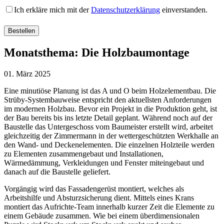
Ich erkläre mich mit der
Datenschutzerklärung
einverstanden.
Bitte
Bitte
Bitte
lassen
lassen
lassen
Sie
Sie
Sie
Monatsthema: Die Holzbaumontage
dieses
dieses
dieses
Feld
Feld
Feld
leer.
leer.
01. März 2025
leer.
Eine minutiöse Planung ist das A und O beim Holzelementbau. Die
Strüby-Systembauweise entspricht den aktuellsten Anforderungen
im modernen Holzbau. Bevor ein Projekt in die Produktion geht, ist
der Bau bereits bis ins letzte Detail geplant. Während noch auf der
Baustelle das Untergeschoss vom Baumeister erstellt wird, arbeitet
gleichzeitig der Zimmermann in der wettergeschützten Werkhalle an
den Wand- und Deckenelementen. Die einzelnen Holzteile werden
zu Elementen zusammengebaut und Installationen,
Wärmedämmung, Verkleidungen und Fenster miteingebaut und
danach auf die Baustelle geliefert.
Vorgängig wird das Fassadengerüst montiert, welches als
Arbeitshilfe und Absturzsicherung dient. Mittels eines Krans
montiert das Aufrichte-Team innerhalb kurzer Zeit die Elemente zu
einem Gebäude zusammen. Wie bei einem überdimensionalen