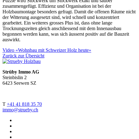
Puzzle wird Stockwerk um Stockwerk exakt und sauber
zusammengefügt. Effizienz und Organisation ist bei der
Holzbaumontage besonders gefragt. Damit die offenen Räume nicht
der Witterung ausgesetzt sind, wird schnell und konzentriert
gearbeitet. Ein weiteres grosses Plus ist, dass ohne lange
Trocknungszeiten gleich anschliessend mit dem Innenausbau
begonnen werden kann, was sich äusserst positiv auf die Bauzeit
auswirkt.
Video «Wohnbau mit Schweizer Holz heute»
Zurück zur Übersicht
Strüby Immo AG
Steinbislin 2
6423 Seewen SZ
T
+41 41 818 35 70
immo@strueby.ch