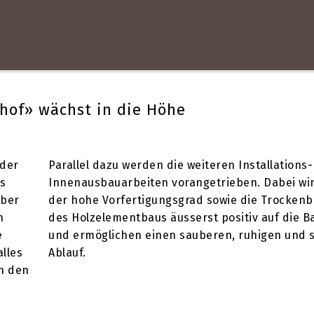
rhof» wächst in die Höhe
 der
Parallel dazu werden die weiteren Installations
s
Innenausbauarbeiten vorangetrieben. Dabei wi
mber
der hohe Vorfertigungsgrad sowie die Trocken
n
des Holzelementbaus äusserst positiv auf die B
e
und ermöglichen einen sauberen, ruhigen und 
lles
Ablauf.
in den