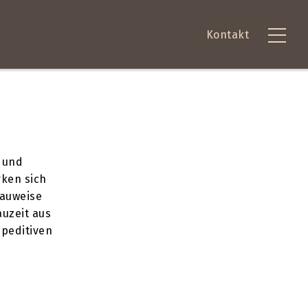
Kontakt
- und
rken sich
bauweise
auzeit aus
speditiven